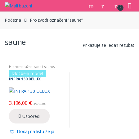
Skip
Skip
0
to
to
navigation
content
Početna
Proizvodi označeni “saune”
saune
Prikazuje se jedan rezultat
Hidromasažne kade i saune
,
Saune
Izložbeni model
INFRA 130 DELUX
3.196,00
€
3.975,00
€
Usporedi
Dodaj na listu želja