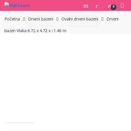
Skip
Skip
0
to
to
navigation
content
Početna
Drveni bazeni
Ovalni drveni bazeni
Drveni
bazen Vlaka 6.72 x 4.72 x ↕1.46 m