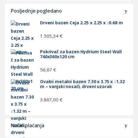
Posljednje pogledano
Drveni bazen Ceja 2.25 x 2.25 x ↕0.68 m
1.505,34
€
Pokrivač za bazen Hydrium Steel Wall
740x360x120 cm
56,67
€
Ovalni metalni bazen 7.30 x 3.75 x ↕1.32
m – vanjski nosači, drveni uzorak
3.867,00
€
Način plaćanja