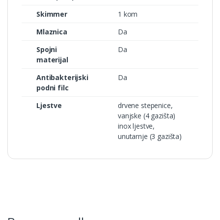
Skimmer
1 kom
Mlaznica
Da
Spojni
Da
materijal
Antibakterijski
Da
podni filc
Ljestve
drvene stepenice,
vanjske (4 gazišta)
inox ljestve,
unutarnje (3 gazišta)