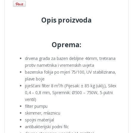
Opis proizvoda
Oprema:
drvena građa za bazen debljine 46mm, tretirana
protiv nametnika i vremenskih uvjeta
bazenska folija po mjeri 75/100, UV stabilizirana,
plave boje
pješčani filter 8 m³/h (Pijesak: ± 85 kg (uklj.), Silex
0,4 – 0,8 mm, Spremnik: Ø500 – 750W, 5-putni
ventil)
filter pumpu
skimmer, mlaznicu
spojni materijal
antibakterijski podni filc