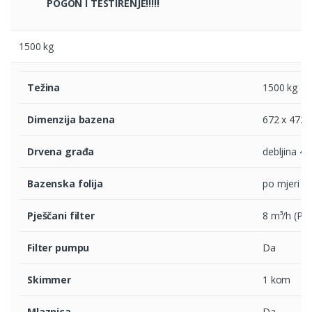
POGON I TESTIRENJE!!!!!
1500 kg
Težina
1500 kg
Dimenzija bazena
672 x 472 
Drvena građa
debljina 46
Bazenska folija
po mjeri 75
Pješčani filter
8 m³/h (Pij
Filter pumpu
Da
Skimmer
1 kom
Mlaznica
Da