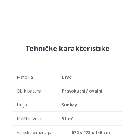
Tehničke karakteristike
Materijal:
Drvo
Oblik bazena:
Pravokutni / ovalni
Linija:
Sunbay
Količina vode:
31 m³
Vanjska dimenzija:
672 x 472 x 146 cm