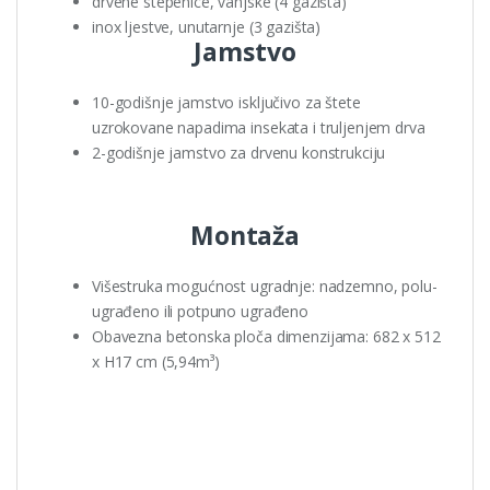
drvene stepenice, vanjske (4 gazišta)
inox ljestve, unutarnje (3 gazišta)
Jamstvo
10-godišnje jamstvo isključivo za štete
uzrokovane napadima insekata i truljenjem drva
2-godišnje jamstvo za drvenu konstrukciju
Montaža
Višestruka mogućnost ugradnje: nadzemno, polu-
ugrađeno ili potpuno ugrađeno
Obavezna betonska ploča dimenzijama: 682 x 512
x H17 cm (5,94m³)