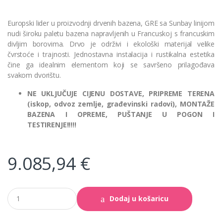
Europski lider u proizvodnji drvenih bazena, GRE sa Sunbay linijom
nudi široku paletu bazena napravljenih u Francuskoj s francuskim
divljim borovima. Drvo je održivi i ekološki materijal velike
čvrstoće i trajnosti. Jednostavna instalacija i rustikalna estetika
čine ga idealnim elementom koji se savršeno prilagođava
svakom dvorištu.
NE UKLJUČUJE CIJENU DOSTAVE, PRIPREME TERENA
(iskop, odvoz zemlje, građevinski radovi), MONTAŽE
BAZENA I OPREME, PUŠTANJE U POGON I
TESTIRENJE!!!!!
9.085,94
€
Drveni
Dodaj u košaricu
bazen
Vlaka
6.72