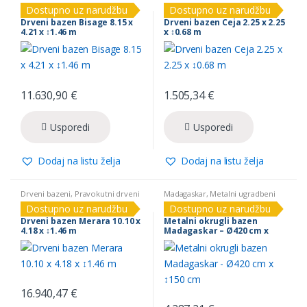
bazeni
bazeni
Dostupno uz narudžbu
Dostupno uz narudžbu
Drveni bazen Bisage 8.15 x
Drveni bazen Ceja 2.25 x 2.25
4.21 x ↕1.46 m
x ↕0.68 m
11.630,90
€
1.505,34
€
Usporedi
Usporedi
Dodaj na listu želja
Dodaj na listu želja
Drveni bazeni
,
Pravokutni drveni
Madagaskar
,
Metalni ugradbeni
bazeni
bazeni
Dostupno uz narudžbu
Dostupno uz narudžbu
Drveni bazen Merara 10.10 x
Metalni okrugli bazen
4.18 x ↕1.46 m
Madagaskar – Ø420 cm x
↕150 cm
16.940,47
€