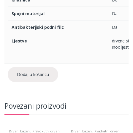
Spojni materijal
Da
Antibakterijski podni filc
Da
Ljestve
drvene step
inox ljestv
Dodaj u košaricu
Povezani proizvodi
Drveni bazeni
,
Pravokutni drveni
Drveni bazeni
,
Kvadratni drveni