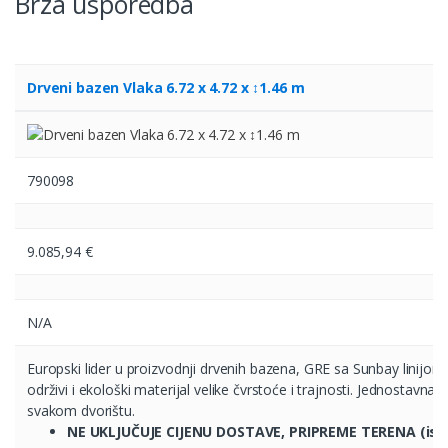
Brza usporedba
Drveni bazen Vlaka 6.72 x 4.72 x ↕1.46 m
790098
9.085,94
€
N/A
Europski lider u proizvodnji drvenih bazena, GRE sa Sunbay linijom
održivi i ekološki materijal velike čvrstoće i trajnosti. Jednostavna
svakom dvorištu.
NE UKLJUČUJE CIJENU DOSTAVE, PRIPREME TERENA (isk