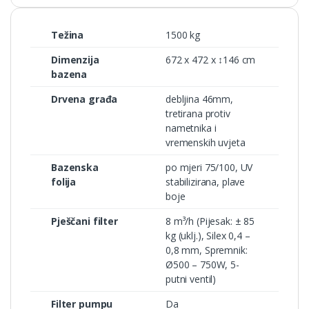
Težina
1500 kg
Dimenzija
672 x 472 x ↕146 cm
bazena
Drvena građa
debljina 46mm,
tretirana protiv
nametnika i
vremenskih uvjeta
Bazenska
po mjeri 75/100, UV
folija
stabilizirana, plave
boje
Pješčani filter
8 m³/h (Pijesak: ± 85
kg (uklj.), Silex 0,4 –
0,8 mm, Spremnik:
Ø500 – 750W, 5-
putni ventil)
Filter pumpu
Da