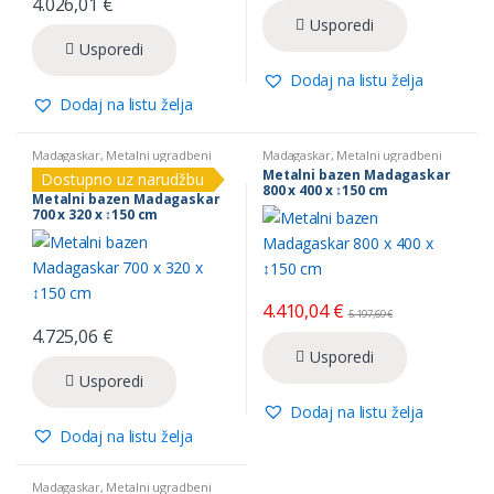
4.026,01
€
Usporedi
Usporedi
Dodaj na listu želja
Dodaj na listu želja
Madagaskar
,
Metalni ugradbeni
Madagaskar
,
Metalni ugradbeni
bazeni
bazeni
Metalni bazen Madagaskar
Dostupno uz narudžbu
800 x 400 x ↕150 cm
Metalni bazen Madagaskar
700 x 320 x ↕150 cm
4.410,04
€
5.197,69
€
4.725,06
€
Usporedi
Usporedi
Dodaj na listu želja
Dodaj na listu želja
Madagaskar
,
Metalni ugradbeni