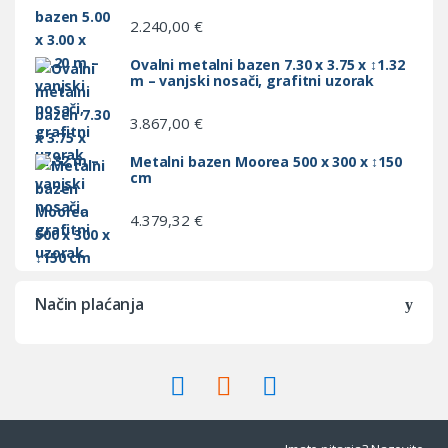
2.240,00
€
Ovalni metalni bazen 7.30 x 3.75 x ↕1.32
m – vanjski nosači, grafitni uzorak
3.867,00
€
Metalni bazen Moorea 500 x 300 x ↕150
cm
4.379,32
€
Način plaćanja