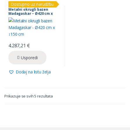
bazeni
Dostupno uz narudžbu
Metalni okrugli bazen
Madagaskar – Ø420 cm x
↕150 cm
4.287,21
€
Usporedi
Dodaj na listu želja
Prikazuje se svih 5 rezultata