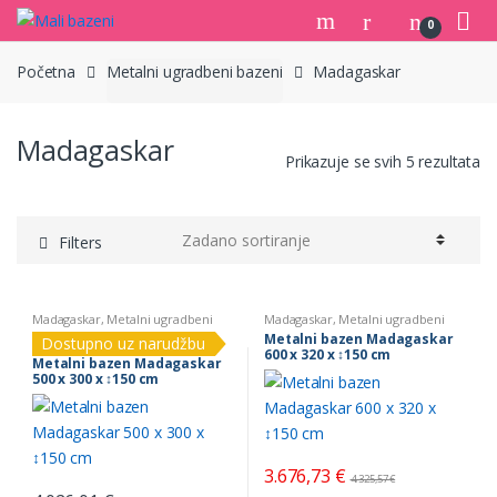
Skip
Skip
0
to
to
navigation
content
Početna
Metalni ugradbeni bazeni
Madagaskar
Madagaskar
Prikazuje se svih 5 rezultata
Filters
Madagaskar
,
Metalni ugradbeni
Madagaskar
,
Metalni ugradbeni
bazeni
bazeni
Metalni bazen Madagaskar
Dostupno uz narudžbu
600 x 320 x ↕150 cm
Metalni bazen Madagaskar
500 x 300 x ↕150 cm
3.676,73
€
4.325,57
€