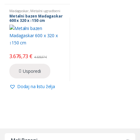
Madagaskar
,
Metalni ugradbeni
bazeni
Metalni bazen Madagaskar
600 x 320 x ↕150 cm
3.676,73
€
4.325,57
€
Usporedi
Dodaj na listu želja