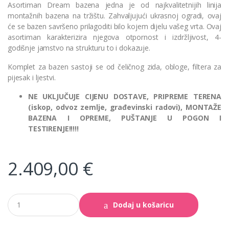
Asortiman Dream bazena jedna je od najkvalitetnijih linija
montažnih bazena na tržištu. Zahvaljujući ukrasnoj ogradi, ovaj
će se bazen savršeno prilagoditi bilo kojem dijelu vašeg vrta. Ovaj
asortiman karakterizira njegova otpornost i izdržljivost, 4-
godišnje jamstvo na strukturu to i dokazuje.
Komplet za bazen sastoji se od čeličnog zida, obloge, filtera za
pijesak i ljestvi.
NE UKLJUČUJE CIJENU DOSTAVE, PRIPREME TERENA
(iskop, odvoz zemlje, građevinski radovi), MONTAŽE
BAZENA I OPREME, PUŠTANJE U POGON I
TESTIRENJE!!!!!
2.409,00
€
Okrugli
Dodaj u košaricu
metalni
bazeni
Ø4.60