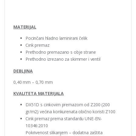
MATERI
J
AL
Pocinčani hladno laminirani čelik
Cink premaz
Prethodno premazano s obje strane
Prethodno izrezano za skimmer i ventil
DEBLJINA
0,40 mm – 0,70 mm
KVALITETA MATERIJALA
DX51D s cinkovim premazom od Z200 (200
gr/m2) većina konkurenata obično koristi Z100
Cink premaz prema standardu UNE-EN-
10346:2010
Pokrivenost slikanjem – dodatna zaštita