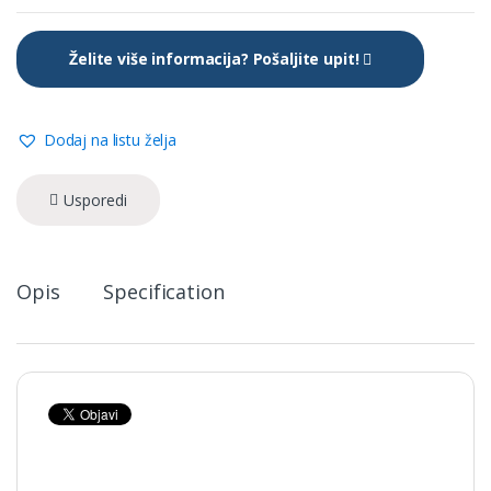
x
↕1.32
m
Želite više informacija? Pošaljite upit!
-
drveni
uzorak
količina
Dodaj na listu želja
Usporedi
Opis
Specification