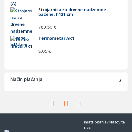
Strojarnica za drvene nadzemne
bazene, h131 cm
783,50
€
Termometar AR1
8,05
€
Način plaćanja
Imate pitanja? Nazovite
nas!