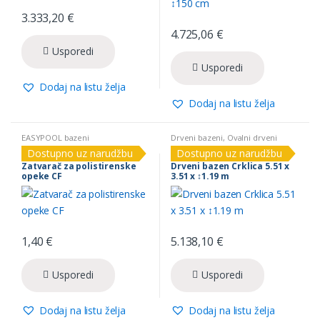
3.333,20
€
4.725,06
€
Usporedi
Usporedi
Dodaj na listu želja
Dodaj na listu želja
EASYPOOL bazeni
Drveni bazeni
,
Ovalni drveni
bazeni
Dostupno uz narudžbu
Dostupno uz narudžbu
Zatvarač za polistirenske
Drveni bazen Crklica 5.51 x
opeke CF
3.51 x ↕1.19 m
1,40
€
5.138,10
€
Usporedi
Usporedi
Dodaj na listu želja
Dodaj na listu želja