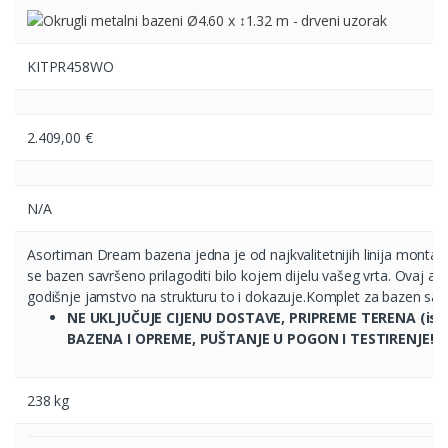
KITPR458WO
2.409,00
€
N/A
Asortiman Dream bazena jedna je od najkvalitetnijih linija montažn
se bazen savršeno prilagoditi bilo kojem dijelu vašeg vrta. Ovaj aso
godišnje jamstvo na strukturu to i dokazuje.Komplet za bazen sastoji
NE UKLJUČUJE CIJENU DOSTAVE, PRIPREME TERENA (isko
BAZENA I OPREME, PUŠTANJE U POGON I TESTIRENJE!!!!
238 kg