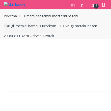
Skip
Skip
0
to
to
navigation
content
Početna
Dream nadzemni montažni bazeni
Okrugli metalni bazeni s uzorkom
Okrugli metalni bazeni
Ø4.60 x ↕1.32 m – drveni uzorak