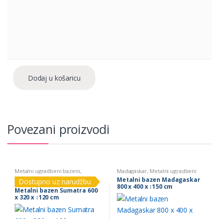
Dodaj u košaricu
Povezani proizvodi
Metalni ugradbeni bazeni
,
Madagaskar
,
Metalni ugradbeni
Sumatra
bazeni
Metalni bazen Madagaskar
Dostupno uz narudžbu
800 x 400 x ↕150 cm
Metalni bazen Sumatra 600
x 320 x ↕120 cm