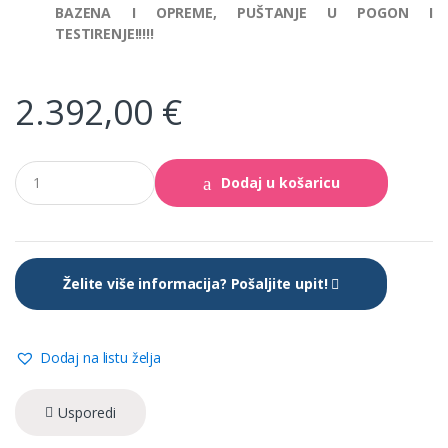
BAZENA I OPREME, PUŠTANJE U POGON I
TESTIRENJE!!!!!
2.392,00
€
Ovalni
Dodaj u košaricu
metalni
bazen
6.10
x
3.75
x
Želite više informacija? Pošaljite upit!
↕1.20
m
–
vanjski
Dodaj na listu želja
nosači,
drveni
uzorak
Usporedi
količina