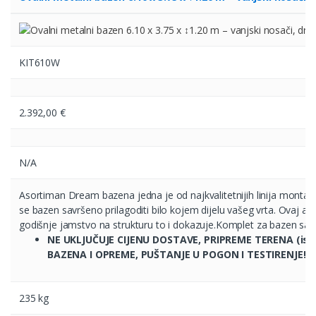
KIT610W
2.392,00
€
N/A
Asortiman Dream bazena jedna je od najkvalitetnijih linija montažn
se bazen savršeno prilagoditi bilo kojem dijelu vašeg vrta. Ovaj aso
godišnje jamstvo na strukturu to i dokazuje.Komplet za bazen sastoji
NE UKLJUČUJE CIJENU DOSTAVE, PRIPREME TERENA (isko
BAZENA I OPREME, PUŠTANJE U POGON I TESTIRENJE!!!!
235 kg