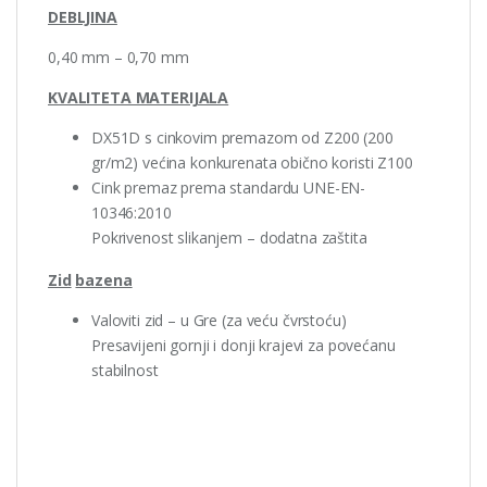
DEBLJINA
0,40 mm – 0,70 mm
KVALITETA MATERIJALA
DX51D s cinkovim premazom od Z200 (200
gr/m2) većina konkurenata obično koristi Z100
Cink premaz prema standardu UNE-EN-
10346:2010
Pokrivenost slikanjem – dodatna zaštita
Zid
bazena
Valoviti zid – u Gre (za veću čvrstoću)
Presavijeni gornji i donji krajevi za povećanu
stabilnost