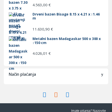
4.563,00
€
Drveni bazen Bisage 8.15 x 4.21 x ↕1.46
m
11.630,90
€
Metalni bazen Madagaskar 500 x 300 x
↕150 cm
4.026,01
€
Način plaćanja
Imate pitanja? Nazovite