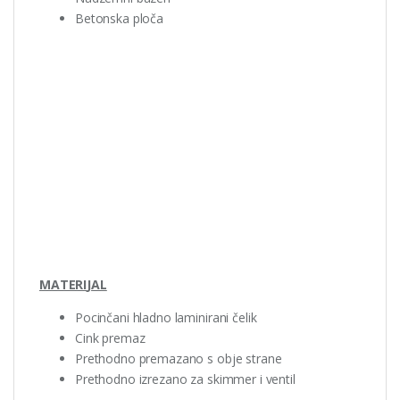
Betonska ploča
MATERI
J
AL
Pocinčani hladno laminirani čelik
Cink premaz
Prethodno premazano s obje strane
Prethodno izrezano za skimmer i ventil