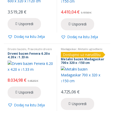
3.519,28
€
4.410,04
€
5.197,69
€
Usporedi
Usporedi
Dodaj na listu želja
Dodaj na listu želja
Drveni bazeni
,
Pravokutni drveni
Madagaskar
,
Metalni ugradbeni
bazeni
bazeni
Drveni bazen Fenera 6.20 x
Dostupno uz narudžbu
4.20 x ↕1.33 m
Metalni bazen Madagaskar
700 x 320 x ↕150 cm
8.034,98
€
9.452,92
€
4.725,06
€
Usporedi
Usporedi
Dodaj na listu želja