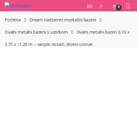
Skip
Skip
0
to
to
navigation
content
Početna
Dream nadzemni montažni bazeni
Ovalni metalni bazeni s uzorkom
Ovalni metalni bazen 6.10 x
3.75 x ↕1.20 m – vanjski nosači, drveni uzorak