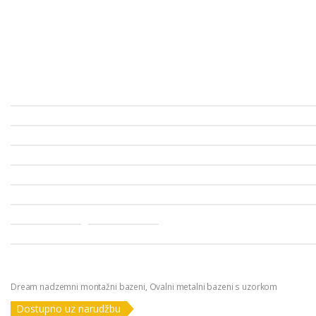
Dream nadzemni montažni bazeni
,
Ovalni metalni bazeni s uzorkom
Dostupno uz narudžbu