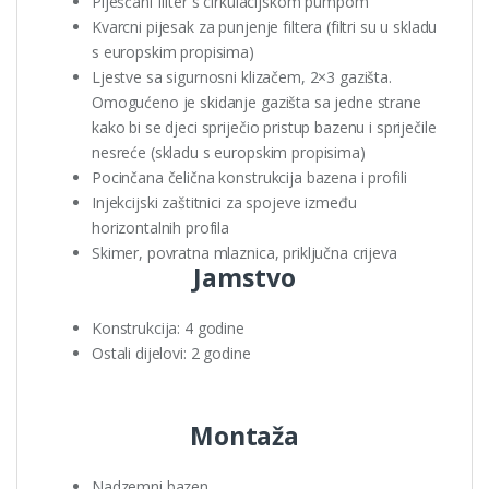
Piješčani filter s cirkulacijskom pumpom
Kvarcni pijesak za punjenje filtera (filtri su u skladu
s europskim propisima)
Ljestve sa sigurnosni klizačem, 2×3 gazišta.
Omogućeno je skidanje gazišta sa jedne strane
kako bi se djeci spriječio pristup bazenu i spriječile
nesreće (skladu s europskim propisima)
Pocinčana čelična konstrukcija bazena i profili
Injekcijski zaštitnici za spojeve između
horizontalnih profila
Skimer, povratna mlaznica, priključna crijeva
Jamstvo
Konstrukcija: 4 godine
Ostali dijelovi: 2 godine
Montaža
Nadzemni bazen