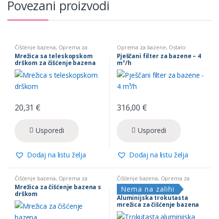
Povezani proizvodi
Čišćenje bazena
,
Oprema za
Oprema za bazene
,
Ostalo
bazene
Mrežica sa teleskopskom
Pješčani filter za bazene – 4
drškom za čišćenje bazena
m³/h
20,31
€
316,00
€
Usporedi
Usporedi
Dodaj na listu želja
Dodaj na listu želja
Čišćenje bazena
,
Oprema za
Čišćenje bazena
,
Oprema za
bazene
bazene
Mrežica za čišćenje bazena s
Nema na zalihi
drškom
Aluminijska trokutasta
mrežica za čišćenje bazena