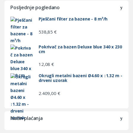
Posljednje pogledano
Pješčani filter za bazene - 8 m³/h
538,85
€
Pokrivač za bazen Deluxe blue 340 x 230
cm
12,08
€
Okrugli metalni bazeni Ø4.60 x ↕1.32 m -
drveni uzorak
2.409,00
€
Način plaćanja