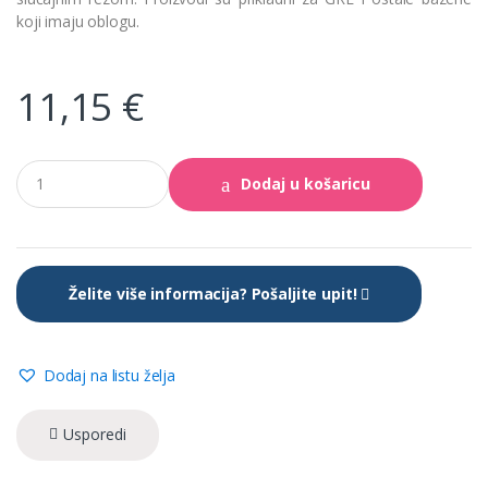
koji imaju oblogu.
11,15
€
Set
Dodaj u košaricu
za
podvodni
popravak
bazena
količina
Želite više informacija? Pošaljite upit!
Dodaj na listu želja
Usporedi