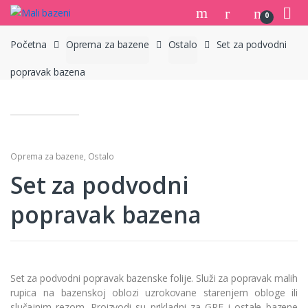
Skip
Skip
0
to
to
navigation
content
Početna
Oprema za bazene
Ostalo
Set za podvodni
popravak bazena
Oprema za bazene
,
Ostalo
Set za podvodni
popravak bazena
Set za podvodni popravak bazenske folije. Služi za popravak malih
rupica na bazenskoj oblozi uzrokovane starenjem obloge ili
slučajnim rezom. Proizvodi su prikladni za GRE i ostale bazene