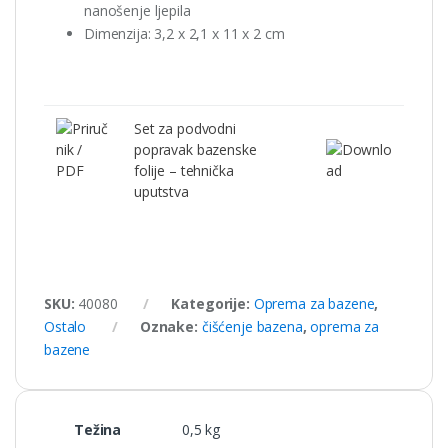
nanošenje ljepila
Dimenzija: 3,2 x 2,1 x 11 x 2 cm
Set za podvodni
popravak bazenske
folije – tehnička
uputstva
SKU:
40080
Kategorije:
Oprema za bazene
,
Ostalo
Oznake:
čišćenje bazena
,
oprema za
bazene
Težina
0,5 kg